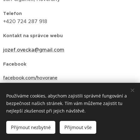
Telefon
+420 724 287 918
Kontakt na správce webu
jozef.ovecka@gmail.com
Facebook
facebook.com/hovorane
Používáme cookies, abychom zajistili správné fungování a
bezpečnost našich stránek. Tím vám můžeme zajistit tu
nejlepší zkušenost při jejich návštěvě.
Přijmout nezbytné
Přijmout vše
Vytvořeno službou
Webnode
Cookies