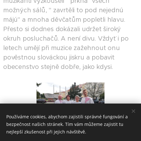
muzikanti vyzkoušeli " prkna" všech
možných sálů, " zavrtěli to pod nejednú
májú" a mnoha děvčatům popletli hlavu.
Přesto si dodnes dokázali udržet široký
okruh posluchačů. A není divu. Vždyť i po
letech umějí při muzice zažehnout onu
pověstnou slováckou jiskru a pobavit
obecenstvo stejně dobře, jako kdysi.
Používáme cookies, abychom zajistili správné fungování a
bezpečnost našich stránek. Tím vám můžeme zajistit tu
nejlepší zkušenost při jejich návštěvě.